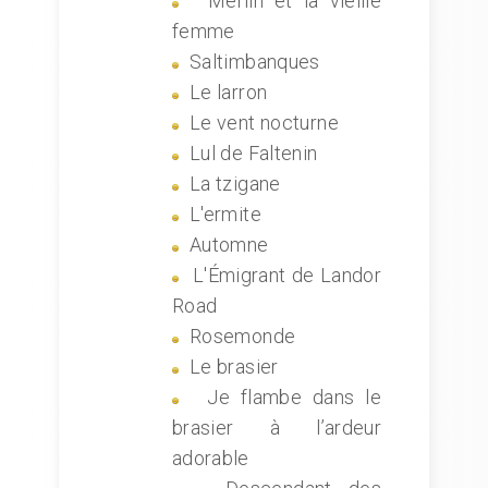
Merlin et la vieille
femme
Saltimbanques
Le larron
Le vent nocturne
Lul de Faltenin
La tzigane
L'ermite
Automne
L'Émigrant de Landor
Road
Rosemonde
Le brasier
Je flambe dans le
brasier à l’ardeur
adorable