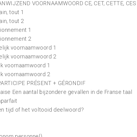
 AANWIJZEND VOORNAAMWOORD CE, CET, CETTE, CES
in, tout 1
in, tout 2
tionnement 1
tionnement 2
elijk voornaamwoord 1
elijk voornaamwoord 2
lijk voornaamwoord 1
lijk voornaamwoord 2
 PARTICIPE PRÉSENT + GÉRONDIF
çaise Een aantal bijzondere gevallen in de Franse taal
parfait
n tijd of het voltooid deelwoord?
ronom personnel)