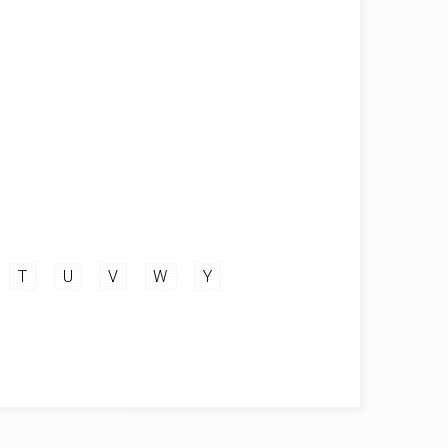
T
U
V
W
Y