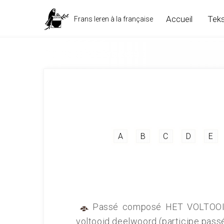
Accueil
Teks
Frans leren à la française
Grammatica Frans leren Letter p
A
B
C
D
E
Passé composé HET VOLTOO
voltooid deelwoord (participe pas