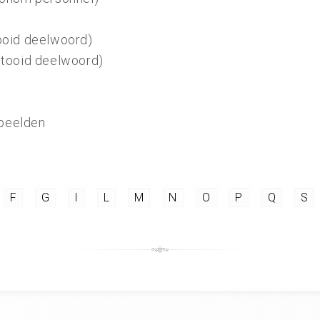
ooid deelwoord)
tooid deelwoord)
rbeelden
F
G
I
L
M
N
O
P
Q
S