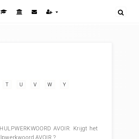
T
U
V
W
Y
ULPWERKWOORD AVOIR: Krijgt het
hulpwerkwoord AVOIR ?