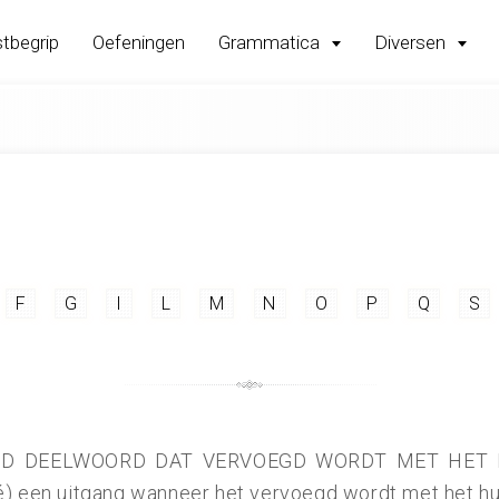
tbegrip
Oefeningen
Grammatica
Diversen
F
G
I
L
M
N
O
P
Q
S
ID DEELWOORD DAT VERVOEGD WORDT MET HET H
sé) een uitgang wanneer het vervoegd wordt met het 